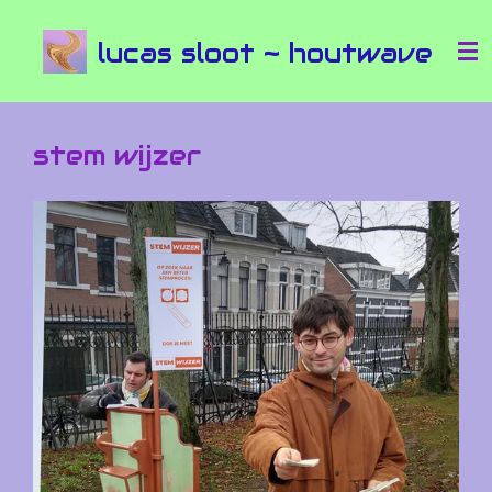
Ga
lucas sloot ~ houtwave
direct
naar
de
hoofdinhoud
stem wijzer